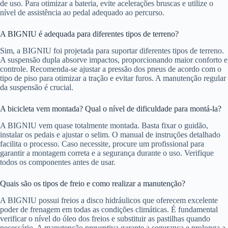
de uso. Para otimizar a bateria, evite acelerações bruscas e utilize o
nível de assistência ao pedal adequado ao percurso.
A BIGNIU é adequada para diferentes tipos de terreno?
Sim, a BIGNIU foi projetada para suportar diferentes tipos de terreno.
A suspensão dupla absorve impactos, proporcionando maior conforto e
controle. Recomenda-se ajustar a pressão dos pneus de acordo com o
tipo de piso para otimizar a tração e evitar furos. A manutenção regular
da suspensão é crucial.
A bicicleta vem montada? Qual o nível de dificuldade para montá-la?
A BIGNIU vem quase totalmente montada. Basta fixar o guidão,
instalar os pedais e ajustar o selim. O manual de instruções detalhado
facilita o processo. Caso necessite, procure um profissional para
garantir a montagem correta e a segurança durante o uso. Verifique
todos os componentes antes de usar.
Quais são os tipos de freio e como realizar a manutenção?
A BIGNIU possui freios a disco hidráulicos que oferecem excelente
poder de frenagem em todas as condições climáticas. É fundamental
verificar o nível do óleo dos freios e substituir as pastilhas quando
necessário. A manutenção preventiva garante a segurança e prolonga a