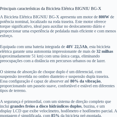
Principais características da Bicicleta Elétrica BIGNIU BG-X
A Bicicleta Elétrica BIGNIU BG-X apresenta um motor de
800W
de
potência nominal, localizado na roda traseira. Este motor oferece
torque significativo, ideal para auxiliar no deslocamento diário e
proporcionar uma experiência de pedalada mais eficiente e com menos
esforço.
Equipada com uma bateria integrada de
48V 22,5Ah
, esta bicicleta
elétrica garante uma autonomia impressionante de mais de
32 milhas
(aproximadamente 51 km) com uma única carga, eliminando
preocupações com a distância em percursos urbanos ou de lazer.
O sistema de absorção de choque duplo é um diferencial, com
suspensão invertida no ombro dianteiro e suspensão dupla traseira.
Essa configuração é capaz de absorver até
80% da vibração
,
proporcionando um passeio suave, confortável e estável em diferentes
tipos de terreno.
A segurança é primordial, com um sistema de direção completo que
inclui
grandes freios a disco hidráulicos duplos
, buzina, e um
display LCD que exibe velocímetro, hodômetro e hodômetro parcial. A
montagem é simplificada, com
85%
da bicicleta pré-montada.