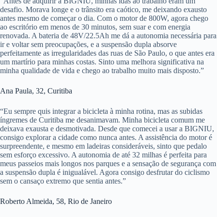
“Antes de adquirir a BIGNIU, minhas idas ao trabalho eram um
desafio. Morava longe e o trânsito era caótico, me deixando exausto
antes mesmo de começar o dia. Com o motor de 800W, agora chego
ao escritório em menos de 30 minutos, sem suar e com energia
renovada. A bateria de 48V/22.5Ah me dá a autonomia necessária para
ir e voltar sem preocupações, e a suspensão dupla absorve
perfeitamente as irregularidades das ruas de São Paulo, o que antes era
um martírio para minhas costas. Sinto uma melhora significativa na
minha qualidade de vida e chego ao trabalho muito mais disposto.”
Ana Paula, 32, Curitiba
“Eu sempre quis integrar a bicicleta à minha rotina, mas as subidas
íngremes de Curitiba me desanimavam. Minha bicicleta comum me
deixava exausta e desmotivada. Desde que comecei a usar a BIGNIU,
consigo explorar a cidade como nunca antes. A assistência do motor é
surpreendente, e mesmo em ladeiras consideráveis, sinto que pedalo
sem esforço excessivo. A autonomia de até 32 milhas é perfeita para
meus passeios mais longos nos parques e a sensação de segurança com
a suspensão dupla é inigualável. Agora consigo desfrutar do ciclismo
sem o cansaço extremo que sentia antes.”
Roberto Almeida, 58, Rio de Janeiro