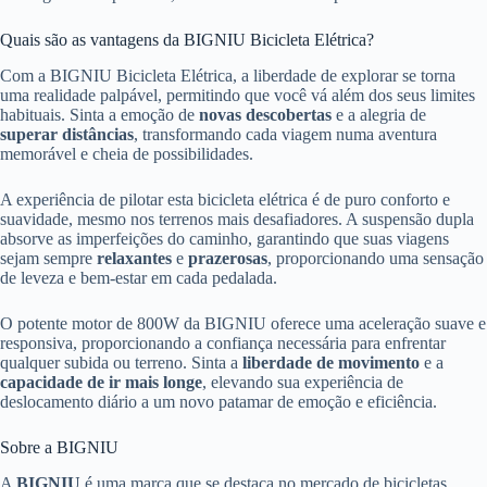
Quais são as vantagens da BIGNIU Bicicleta Elétrica?
Com a BIGNIU Bicicleta Elétrica, a liberdade de explorar se torna
uma realidade palpável, permitindo que você vá além dos seus limites
habituais. Sinta a emoção de
novas descobertas
e a alegria de
superar distâncias
, transformando cada viagem numa aventura
memorável e cheia de possibilidades.
A experiência de pilotar esta bicicleta elétrica é de puro conforto e
suavidade, mesmo nos terrenos mais desafiadores. A suspensão dupla
absorve as imperfeições do caminho, garantindo que suas viagens
sejam sempre
relaxantes
e
prazerosas
, proporcionando uma sensação
de leveza e bem-estar em cada pedalada.
O potente motor de 800W da BIGNIU oferece uma aceleração suave e
responsiva, proporcionando a confiança necessária para enfrentar
qualquer subida ou terreno. Sinta a
liberdade de movimento
e a
capacidade de ir mais longe
, elevando sua experiência de
deslocamento diário a um novo patamar de emoção e eficiência.
Sobre a BIGNIU
A
BIGNIU
é uma marca que se destaca no mercado de bicicletas