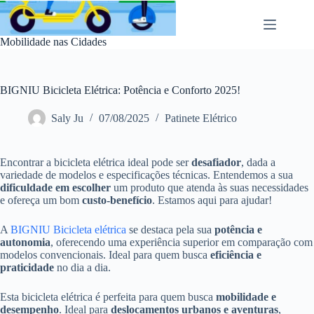
Pular
para
o
Mobilidade nas Cidades
conteúdo
BIGNIU Bicicleta Elétrica: Potência e Conforto 2025!
Saly Ju
07/08/2025
Patinete Elétrico
Encontrar a bicicleta elétrica ideal pode ser
desafiador
, dada a
variedade de modelos e especificações técnicas. Entendemos a sua
dificuldade em escolher
um produto que atenda às suas necessidades
e ofereça um bom
custo-benefício
. Estamos aqui para ajudar!
A
BIGNIU Bicicleta elétrica
se destaca pela sua
potência e
autonomia
, oferecendo uma experiência superior em comparação com
modelos convencionais. Ideal para quem busca
eficiência e
praticidade
no dia a dia.
Esta bicicleta elétrica é perfeita para quem busca
mobilidade e
desempenho
. Ideal para
deslocamentos urbanos e aventuras
,