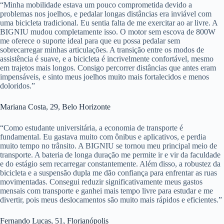
“Minha mobilidade estava um pouco comprometida devido a
problemas nos joelhos, e pedalar longas distâncias era inviável com
uma bicicleta tradicional. Eu sentia falta de me exercitar ao ar livre. A
BIGNIU mudou completamente isso. O motor sem escova de 800W
me oferece o suporte ideal para que eu possa pedalar sem
sobrecarregar minhas articulações. A transição entre os modos de
assistência é suave, e a bicicleta é incrivelmente confortável, mesmo
em trajetos mais longos. Consigo percorrer distâncias que antes eram
impensáveis, e sinto meus joelhos muito mais fortalecidos e menos
doloridos.”
Mariana Costa, 29, Belo Horizonte
“Como estudante universitária, a economia de transporte é
fundamental. Eu gastava muito com ônibus e aplicativos, e perdia
muito tempo no trânsito. A BIGNIU se tornou meu principal meio de
transporte. A bateria de longa duração me permite ir e vir da faculdade
e do estágio sem recarregar constantemente. Além disso, a robustez da
bicicleta e a suspensão dupla me dão confiança para enfrentar as ruas
movimentadas. Consegui reduzir significativamente meus gastos
mensais com transporte e ganhei mais tempo livre para estudar e me
divertir, pois meus deslocamentos são muito mais rápidos e eficientes.”
Fernando Lucas, 51, Florianópolis