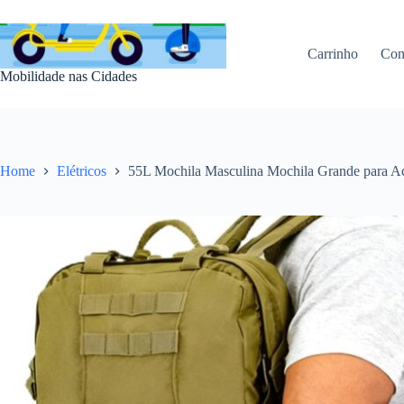
Pular
para
o
Carrinho
Con
conteúdo
Mobilidade nas Cidades
Home
Elétricos
55L Mochila Masculina Mochila Grande para 