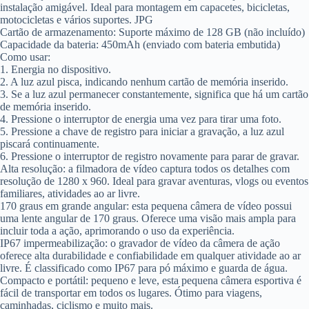
instalação amigável. Ideal para montagem em capacetes, bicicletas,
motocicletas e vários suportes. JPG
Cartão de armazenamento: Suporte máximo de 128 GB (não incluído)
Capacidade da bateria: 450mAh (enviado com bateria embutida)
Como usar:
1. Energia no dispositivo.
2. A luz azul pisca, indicando nenhum cartão de memória inserido.
3. Se a luz azul permanecer constantemente, significa que há um cartão
de memória inserido.
4. Pressione o interruptor de energia uma vez para tirar uma foto.
5. Pressione a chave de registro para iniciar a gravação, a luz azul
piscará continuamente.
6. Pressione o interruptor de registro novamente para parar de gravar.
Alta resolução: a filmadora de vídeo captura todos os detalhes com
resolução de 1280 x 960. Ideal para gravar aventuras, vlogs ou eventos
familiares, atividades ao ar livre.
170 graus em grande angular: esta pequena câmera de vídeo possui
uma lente angular de 170 graus. Oferece uma visão mais ampla para
incluir toda a ação, aprimorando o uso da experiência.
IP67 impermeabilização: o gravador de vídeo da câmera de ação
oferece alta durabilidade e confiabilidade em qualquer atividade ao ar
livre. É classificado como IP67 para pó máximo e guarda de água.
Compacto e portátil: pequeno e leve, esta pequena câmera esportiva é
fácil de transportar em todos os lugares. Ótimo para viagens,
caminhadas, ciclismo e muito mais.