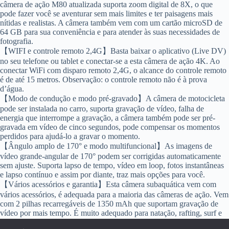
câmera de ação M80 atualizada suporta zoom digital de 8X, o que
pode fazer você se aventurar sem mais limites e ter paisagens mais
nítidas e realistas. A câmera também vem com um cartão microSD de
64 GB para sua conveniência e para atender às suas necessidades de
fotografia.
【WIFI e controle remoto 2,4G】Basta baixar o aplicativo (Live DV)
no seu telefone ou tablet e conectar-se a esta câmera de ação 4K. Ao
conectar WiFi com disparo remoto 2,4G, o alcance do controle remoto
é de até 15 metros. Observação: o controle remoto não é à prova
d’água.
【Modo de condução e modo pré-gravado】A câmera de motocicleta
pode ser instalada no carro, suporta gravação de vídeo, falha de
energia que interrompe a gravação, a câmera também pode ser pré-
gravada em vídeo de cinco segundos, pode compensar os momentos
perdidos para ajudá-lo a gravar o momento.
【Ângulo amplo de 170° e modo multifuncional】As imagens de
vídeo grande-angular de 170° podem ser corrigidas automaticamente
sem ajuste. Suporta lapso de tempo, vídeo em loop, fotos instantâneas
e lapso contínuo e assim por diante, traz mais opções para você.
【Vários acessórios e garantia】Esta câmera subaquática vem com
vários acessórios, é adequada para a maioria das câmeras de ação. Vem
com 2 pilhas recarregáveis de 1350 mAh que suportam gravação de
vídeo por mais tempo. É muito adequado para natação, rafting, surf e
outros esportes aquáticos, bem como esportes ao ar livre, como