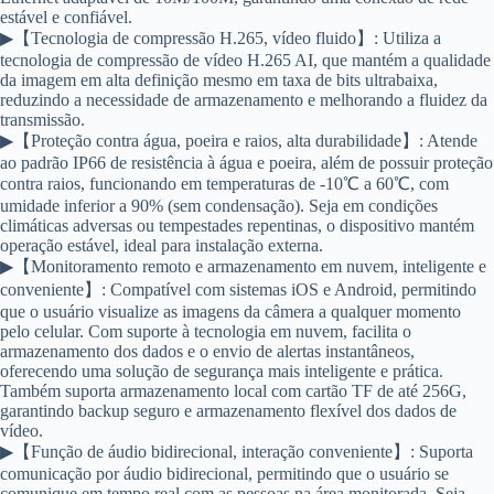
estável e confiável.
▶【Tecnologia de compressão H.265, vídeo fluido】: Utiliza a
tecnologia de compressão de vídeo H.265 AI, que mantém a qualidade
da imagem em alta definição mesmo em taxa de bits ultrabaixa,
reduzindo a necessidade de armazenamento e melhorando a fluidez da
transmissão.
▶【Proteção contra água, poeira e raios, alta durabilidade】: Atende
ao padrão IP66 de resistência à água e poeira, além de possuir proteção
contra raios, funcionando em temperaturas de -10℃ a 60℃, com
umidade inferior a 90% (sem condensação). Seja em condições
climáticas adversas ou tempestades repentinas, o dispositivo mantém
operação estável, ideal para instalação externa.
▶【Monitoramento remoto e armazenamento em nuvem, inteligente e
conveniente】: Compatível com sistemas iOS e Android, permitindo
que o usuário visualize as imagens da câmera a qualquer momento
pelo celular. Com suporte à tecnologia em nuvem, facilita o
armazenamento dos dados e o envio de alertas instantâneos,
oferecendo uma solução de segurança mais inteligente e prática.
Também suporta armazenamento local com cartão TF de até 256G,
garantindo backup seguro e armazenamento flexível dos dados de
vídeo.
▶【Função de áudio bidirecional, interação conveniente】: Suporta
comunicação por áudio bidirecional, permitindo que o usuário se
comunique em tempo real com as pessoas na área monitorada. Seja