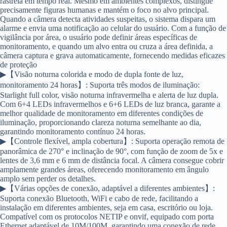
rastreia em tempo real. Mesmo em ambientes complexos, distingue
precisamente figuras humanas e mantém o foco no alvo principal.
Quando a câmera detecta atividades suspeitas, o sistema dispara um
alarme e envia uma notificação ao celular do usuário. Com a função de
vigilância por área, o usuário pode definir áreas específicas de
monitoramento, e quando um alvo entra ou cruza a área definida, a
câmera captura e grava automaticamente, fornecendo medidas eficazes
de proteção
▶【Visão noturna colorida e modo de dupla fonte de luz,
monitoramento 24 horas】: Suporta três modos de iluminação:
Starlight full color, visão noturna infravermelha e alerta de luz dupla.
Com 6+4 LEDs infravermelhos e 6+6 LEDs de luz branca, garante a
melhor qualidade de monitoramento em diferentes condições de
iluminação, proporcionando clareza noturna semelhante ao dia,
garantindo monitoramento contínuo 24 horas.
▶【Controle flexível, ampla cobertura】: Suporta operação remota de
panorâmica de 270° e inclinação de 90°, com função de zoom de 5x e
lentes de 3,6 mm e 6 mm de distância focal. A câmera consegue cobrir
amplamente grandes áreas, oferecendo monitoramento em ângulo
amplo sem perder os detalhes.
▶【Várias opções de conexão, adaptável a diferentes ambientes】:
Suporta conexão Bluetooth, WiFi e cabo de rede, facilitando a
instalação em diferentes ambientes, seja em casa, escritório ou loja.
Compatível com os protocolos NETIP e onvif, equipado com porta
Ethernet adaptável de 10M/100M, garantindo uma conexão de rede