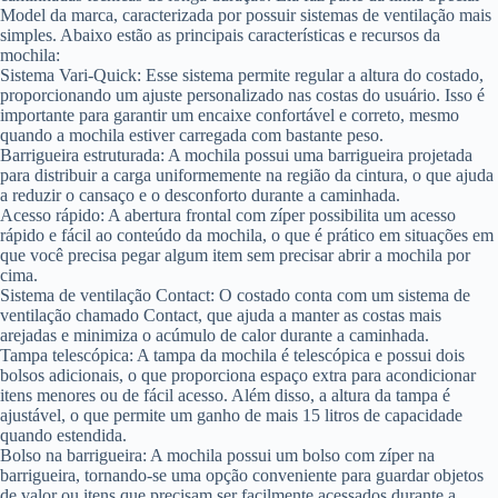
Model da marca, caracterizada por possuir sistemas de ventilação mais
simples. Abaixo estão as principais características e recursos da
mochila:
Sistema Vari-Quick: Esse sistema permite regular a altura do costado,
proporcionando um ajuste personalizado nas costas do usuário. Isso é
importante para garantir um encaixe confortável e correto, mesmo
quando a mochila estiver carregada com bastante peso.
Barrigueira estruturada: A mochila possui uma barrigueira projetada
para distribuir a carga uniformemente na região da cintura, o que ajuda
a reduzir o cansaço e o desconforto durante a caminhada.
Acesso rápido: A abertura frontal com zíper possibilita um acesso
rápido e fácil ao conteúdo da mochila, o que é prático em situações em
que você precisa pegar algum item sem precisar abrir a mochila por
cima.
Sistema de ventilação Contact: O costado conta com um sistema de
ventilação chamado Contact, que ajuda a manter as costas mais
arejadas e minimiza o acúmulo de calor durante a caminhada.
Tampa telescópica: A tampa da mochila é telescópica e possui dois
bolsos adicionais, o que proporciona espaço extra para acondicionar
itens menores ou de fácil acesso. Além disso, a altura da tampa é
ajustável, o que permite um ganho de mais 15 litros de capacidade
quando estendida.
Bolso na barrigueira: A mochila possui um bolso com zíper na
barrigueira, tornando-se uma opção conveniente para guardar objetos
de valor ou itens que precisam ser facilmente acessados durante a