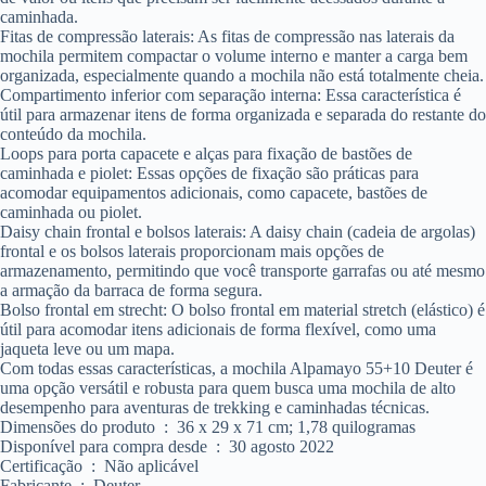
caminhada.
Fitas de compressão laterais: As fitas de compressão nas laterais da
mochila permitem compactar o volume interno e manter a carga bem
organizada, especialmente quando a mochila não está totalmente cheia.
Compartimento inferior com separação interna: Essa característica é
útil para armazenar itens de forma organizada e separada do restante do
conteúdo da mochila.
Loops para porta capacete e alças para fixação de bastões de
caminhada e piolet: Essas opções de fixação são práticas para
acomodar equipamentos adicionais, como capacete, bastões de
caminhada ou piolet.
Daisy chain frontal e bolsos laterais: A daisy chain (cadeia de argolas)
frontal e os bolsos laterais proporcionam mais opções de
armazenamento, permitindo que você transporte garrafas ou até mesmo
a armação da barraca de forma segura.
Bolso frontal em strecht: O bolso frontal em material stretch (elástico) é
útil para acomodar itens adicionais de forma flexível, como uma
jaqueta leve ou um mapa.
Com todas essas características, a mochila Alpamayo 55+10 Deuter é
uma opção versátil e robusta para quem busca uma mochila de alto
desempenho para aventuras de trekking e caminhadas técnicas.
Dimensões do produto ‏ : ‎ 36 x 29 x 71 cm; 1,78 quilogramas
Disponível para compra desde ‏ : ‎ 30 agosto 2022
Certificação ‏ : ‎ Não aplicável
Fabricante ‏ : ‎ Deuter