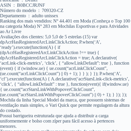
ASIN ‏ : ‎ B0BCCJRJNF
Número do modelo ‏ : ‎ 709320-CZ
Departamento ‏ : ‎ adulto unissex
Ranking dos mais vendidos: Nº 44.401 em Moda (Conheça o Top 100
na categoria Moda) Nº 283 em Mochilas Esportivas e para Atividades
ao Ar Livre
Avaliações dos clientes: 5,0 5,0 de 5 estrelas (15) var
dpAcrHasRegisteredArcLinkClickAction; P.when(‘A’,
‘ready’).execute(function(A) { if
(dpAcrHasRegisteredArcLinkClickAction !== true) {
dpAcrHasRegisteredArcLinkClickAction = true; A.declarative(
‘acrLink-click-metrics’, ‘click’, { “allowLinkDefault”: true }, function
(event) { if (window.ue) { ue.count(“acrLinkClickCount”,
(ue.count(“acrLinkClickCount”) || 0) + 1); } } ); } }); P.when(‘A’,
‘cf’).execute(function(A) { A.declarative(‘acrStarsLink-click-metrics’,
‘click’, { “allowLinkDefault” : true }, function(event){ if(window.ue)
{ ue.count(“acrStarsLinkWithPopoverClickCount”,
(ue.count(“acrStarsLinkWithPopoverClickCount”) || 0) + 1); } }); });
Mochila da linha Special Model da marca, que possuem sistemas de
ventilação mais simples, o Vari Quick que permite regulagem da altura
do costado.
Possui barrigueira estruturada que ajuda a distribuir a carga
uniformemente e bolso com zíper para fácil acesso à pertences
menores.