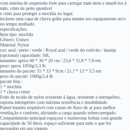
com sistema de suspensão forte para carregar mais itens e mantê-los à
mão. cinto de peito ajustável
e cinto para proteger a mochila no lugar.
incluem uma capa de chuva grátis para manter seu equipamento seco
no tempo molhado.
especificações:
Item tipo: mochila
Gênero: Unisex
Material: Nylon
cor: azul / preto / verde / Royal azul / verde do exército / laranja
(opcional) capacidade: 50L
tamanho: aprox 60 * 30 * 20 cm / 23,6 * 11,8 * 7,9 em
peso: aprox 1050g/2,3 lb
tamanho do pacote: 55 * 33 * 9cm / 21,7 * 13 * 3,5 em
peso do pacote: 1080g/2,4 lb
pacote lista :
1 * mochila
1 * chuva cobrir
Feito de tecido de nylon resistente à água, resistente a intempéries,
suporta intempéries com máxima resistência e durabilidade.
Painel traseiro respirável com canais de fluxo de ar para melhor
ventilação e conforto, aliviando a carga quando sobrecarregado.
Compartimento principal espaçoso e numerosas bolsas com grande
capacidade de 50 litros, espaço suficiente para tudo o que for
necessário em sua viagem.