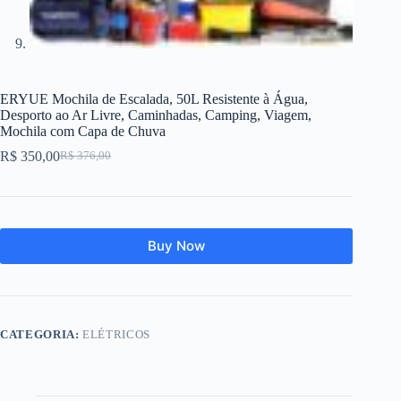
ERYUE Mochila de Escalada, 50L Resistente à Água,
Desporto ao Ar Livre, Caminhadas, Camping, Viagem,
Mochila com Capa de Chuva
R$
350,00
R$
376,00
O
O
preço
preço
original
atual
era:
é:
R$ 376,00.
R$ 350,00.
Buy Now
CATEGORIA:
ELÉTRICOS