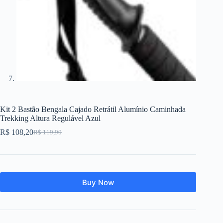
Kit 2 Bastão Bengala Cajado Retrátil Alumínio Caminhada
Trekking Altura Regulável Azul
R$
108,20
R$
119,90
O
O
preço
preço
original
atual
era:
é:
R$ 119,90.
R$ 108,20.
Buy Now