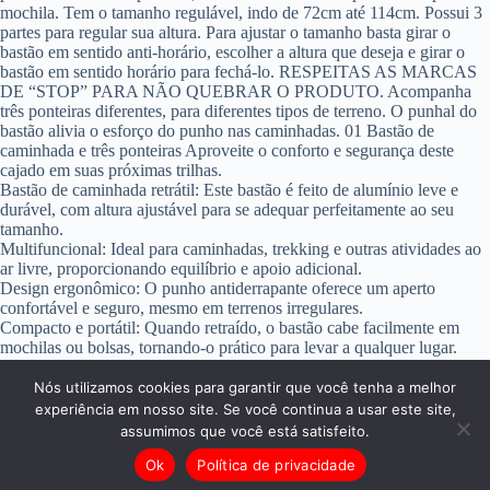
mochila. Tem o tamanho regulável, indo de 72cm até 114cm. Possui 3
partes para regular sua altura. Para ajustar o tamanho basta girar o
bastão em sentido anti-horário, escolher a altura que deseja e girar o
bastão em sentido horário para fechá-lo. RESPEITAS AS MARCAS
DE “STOP” PARA NÃO QUEBRAR O PRODUTO. Acompanha
três ponteiras diferentes, para diferentes tipos de terreno. O punhal do
bastão alivia o esforço do punho nas caminhadas. 01 Bastão de
caminhada e três ponteiras Aproveite o conforto e segurança deste
cajado em suas próximas trilhas.
Bastão de caminhada retrátil: Este bastão é feito de alumínio leve e
durável, com altura ajustável para se adequar perfeitamente ao seu
tamanho.
Multifuncional: Ideal para caminhadas, trekking e outras atividades ao
ar livre, proporcionando equilíbrio e apoio adicional.
Design ergonômico: O punho antiderrapante oferece um aperto
confortável e seguro, mesmo em terrenos irregulares.
Compacto e portátil: Quando retraído, o bastão cabe facilmente em
mochilas ou bolsas, tornando-o prático para levar a qualquer lugar.
Tamanho regulável: 72cm até 114cm, são 3 níveis de regularem de
altura
Nós utilizamos cookies para garantir que você tenha a melhor
experiência em nosso site. Se você continua a usar este site,
assumimos que você está satisfeito.
Ok
Política de privacidade
Copyright © 2026 - WordPress Theme by
CreativeThemes