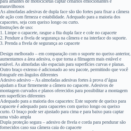
para amantes de motocicletas captar cenários emocionantes e
maravilhosos
As almofadas adesivas de dupla face são tão fortes para fixar a câmera
de ação com firmeza e estabilidade. Adequado para a maioria dos
capacetes, seja com queixo longo ou curto.
Instruções de uso:
1. Limpe o capacete, rasgue a fita dupla face e cole no capacete
2. Pendure a fivela de segurança na câmera e na interface do suporte.
3. Prenda a fivela de segurança ao capacete
Design melhorado – em comparação com o suporte no queixo anterior,
aumentamos a área adesiva, o que torna a filmagem mais estável e
estável. As almofadas são espaciais para superfícies curvas e planas.
Outro braço extenso é adicionado ao seu pacote, permitindo que você
fotografe em ângulos diferentes
Adesivo adesivo – As almofadas adesivas fortes à prova d’água
ajudam a fixar firmemente a câmera no capacete. Adesivos de
montagem curvados e planos oferecidos para possibilitar a montagem
em superfícies diferentes
Adequado para a maioria dos capacetes: Este suporte de queixo para
capacete é adequado para capacetes com queixo longo ou queixo
curto. O braço pode ser ajustado para cima e para baixo para captar
uma visão ampla
Dupla proteção segura – adesivo de fivela e corda para pendurar são
fornecidos caso sua câmera caia do capacete