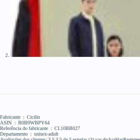
Fabricante ‏ : ‎ Cicilin
ASIN ‏ : ‎ B0B9WBPY64
Referência do fabricante ‏ : ‎ CI.10BB027
Departamento ‏ : ‎ unisex-adult
Avaliações dos clientes: 3,5 3,5 de 5 estrelas (3) var dpAcrHasRegis