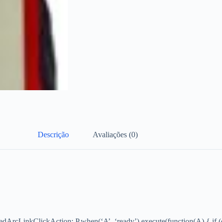
Descrição
Avaliações (0)
teredArcLinkClickAction; P.when(‘A’, ‘ready’).execute(function(A) { i