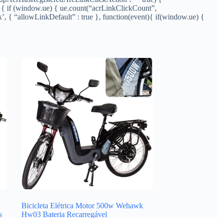
) { if (window.ue) { ue.count(“acrLinkClickCount”,
ck’, { “allowLinkDefault” : true }, function(event){ if(window.ue) {
Bicicleta Elétrica Motor 500w Wehawk
s
Hw03 Bateria Recarregável