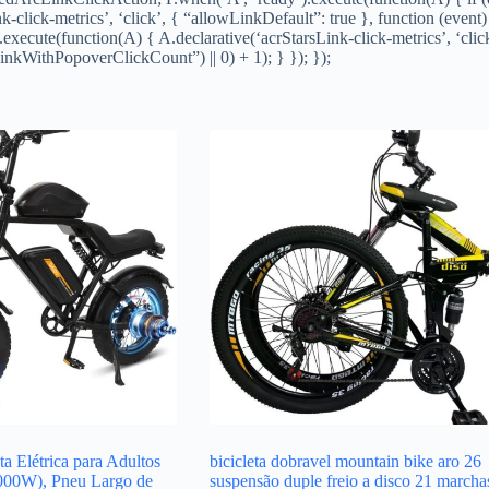
click-metrics’, ‘click’, { “allowLinkDefault”: true }, function (event
).execute(function(A) { A.declarative(‘acrStarsLink-click-metrics’, ‘cli
kWithPopoverClickCount”) || 0) + 1); } }); });
 Elétrica para Adultos
bicicleta dobravel mountain bike aro 26
000W), Pneu Largo de
suspensão duple freio a disco 21 marcha