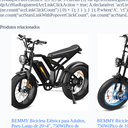
dpAcrHasRegisteredArcLinkClickAction = true; A.declarative( ‘acrLink-
(ue.count(“acrLinkClickCount”) || 0) + 1); } } ); } }); P.when(‘A’, ‘cf’
ue.count(“acrStarsLinkWithPopoverClickCount”, (ue.count(“acrStarsLin
Produtos relacionados
BEMMY Bicicleta Elétrica para Adultos,
BEMMY Bicicleta
Pneu Largo de 20×4”, 750W(Pico de
750W(Pico de 1