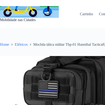
Pular
para
o
Carrinho
Con
conteúdo
Mobilidade nas Cidades
Home
Elétricos
Mochila tática militar Tbp-01 Hannibal Tactica