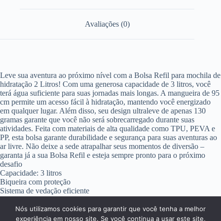
Avaliações (0)
Leve sua aventura ao próximo nível com a Bolsa Refil para mochila de
hidratação 2 Litros! Com uma generosa capacidade de 3 litros, você
terá água suficiente para suas jornadas mais longas. A mangueira de 95
cm permite um acesso fácil à hidratação, mantendo você energizado
em qualquer lugar. Além disso, seu design ultraleve de apenas 130
gramas garante que você não será sobrecarregado durante suas
atividades. Feita com materiais de alta qualidade como TPU, PEVA e
PP, esta bolsa garante durabilidade e segurança para suas aventuras ao
ar livre. Não deixe a sede atrapalhar seus momentos de diversão –
garanta já a sua Bolsa Refil e esteja sempre pronto para o próximo
desafio
Capacidade: 3 litros
Biqueira com proteção
Sistema de vedação eficiente
Ideal para ciclismo, Trekking, Travessias, bike, trilha, pescaria, corrida
de montanha
Nós utilizamos cookies para garantir que você tenha a melhor
experiência em nosso site. Se você continua a usar este site,