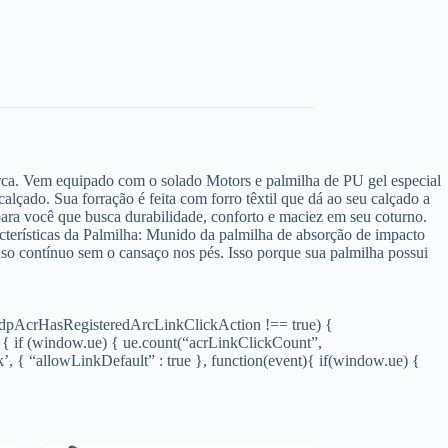
arca. Vem equipado com o solado Motors e palmilha de PU gel especial
lçado. Sua forração é feita com forro têxtil que dá ao seu calçado a
ara você que busca durabilidade, conforto e maciez em seu coturno.
cterísticas da Palmilha: Munido da palmilha de absorção de impacto
so contínuo sem o cansaço nos pés. Isso porque sua palmilha possui
f (dpAcrHasRegisteredArcLinkClickAction !== true) {
) { if (window.ue) { ue.count(“acrLinkClickCount”,
ck’, { “allowLinkDefault” : true }, function(event){ if(window.ue) {