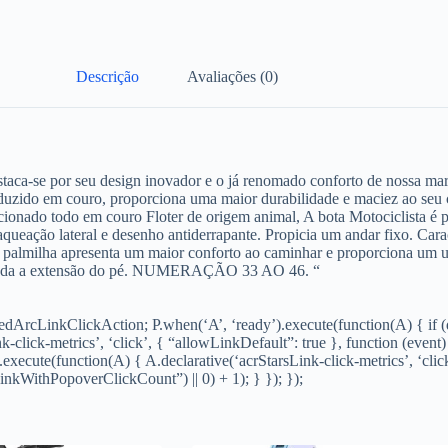
Descrição
Avaliações (0)
estaca-se por seu design inovador e o já renomado conforto de nossa m
duzido em couro, proporciona uma maior durabilidade e maciez ao seu ca
ionado todo em couro Floter de origem animal, A bota Motociclista é p
queação lateral e desenho antiderrapante. Propicia um andar fixo. Cara
a palmilha apresenta um maior conforto ao caminhar e proporciona um u
 toda a extensão do pé. NUMERAÇÃO 33 AO 46. “
teredArcLinkClickAction; P.when(‘A’, ‘ready’).execute(function(A) { i
click-metrics’, ‘click’, { “allowLinkDefault”: true }, function (event
).execute(function(A) { A.declarative(‘acrStarsLink-click-metrics’, ‘cli
kWithPopoverClickCount”) || 0) + 1); } }); });