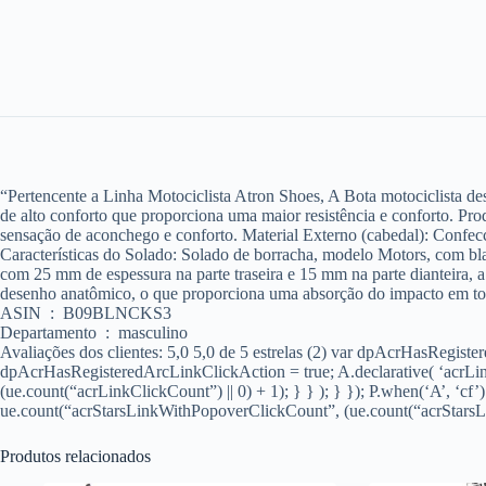
“Pertencente a Linha Motociclista Atron Shoes, A Bota motociclista d
de alto conforto que proporciona uma maior resistência e conforto. Pro
sensação de aconchego e conforto. Material Externo (cabedal): Confecc
Características do Solado: Solado de borracha, modelo Motors, com bla
com 25 mm de espessura na parte traseira e 15 mm na parte dianteira, 
desenho anatômico, o que proporciona uma absorção do impacto em
ASIN ‏ : ‎ B09BLNCKS3
Departamento ‏ : ‎ masculino
Avaliações dos clientes: 5,0 5,0 de 5 estrelas (2) var dpAcrHasRegis
dpAcrHasRegisteredArcLinkClickAction = true; A.declarative( ‘acrLink-
(ue.count(“acrLinkClickCount”) || 0) + 1); } } ); } }); P.when(‘A’, ‘cf’
ue.count(“acrStarsLinkWithPopoverClickCount”, (ue.count(“acrStarsLin
Produtos relacionados